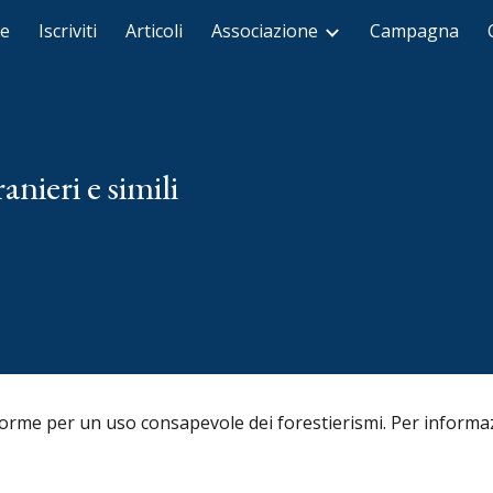
te
Iscriviti
Articoli
Associazione
Campagna
ip to main content
Skip to navigat
anieri e simili
 norme
per un uso consapevole dei forestierismi
. Per informa