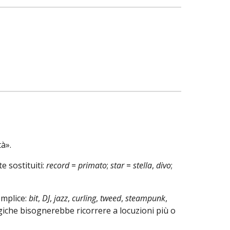
tà».
e sostituiti:
record
=
primato
;
star
=
stella
,
divo
;
emplice
:
bit
,
DJ
,
jazz
,
curling
,
tweed
,
steampunk
,
giche
bisognerebbe ricorrere a locuzioni più o