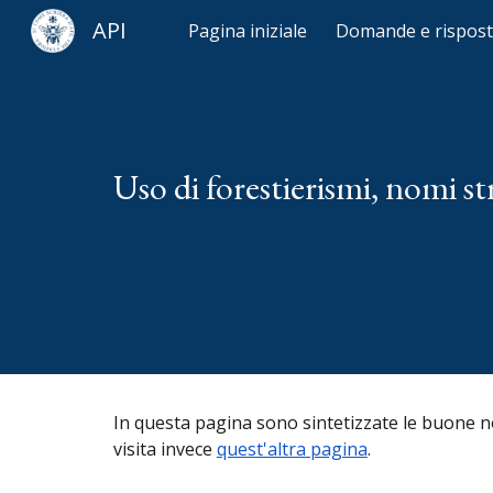
API
Pagina iniziale
Domande e rispos
Sk
Uso
di
forestierismi, nomi str
In questa pagina sono sintetizzate le buone
visita invece
quest'altra pagina
.