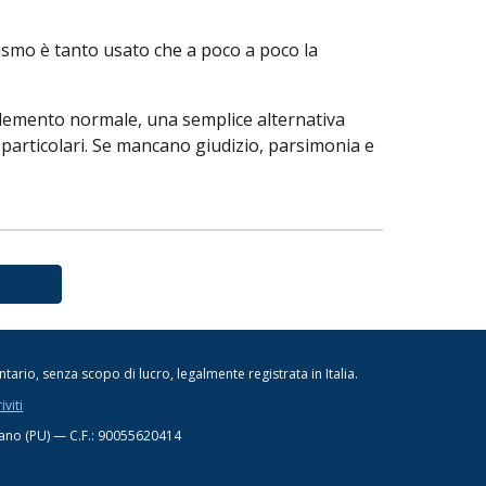
ierismo è tanto usato che a poco a poco la
elemento normale, una semplice alternativa
i particolari. Se mancano giudizio, parsimonia e
ontario,
senza
scopo di lucro, legalmente registrata in Italia.
iviti
Fano (PU) —
C.F.: 90055620414