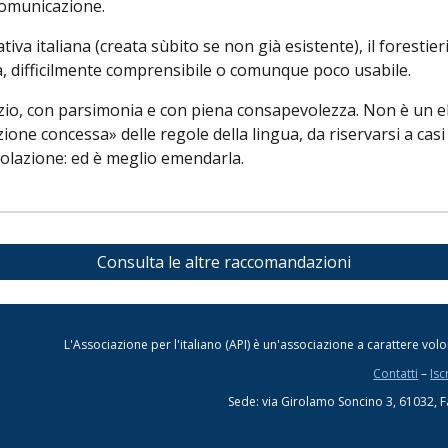
 comunicazione.
nativa italiana (creata sùbito se non già esistente), il forest
, difficilmente comprensibile o comunque poco usabile.
udizio, con parsimonia e con piena consapevolezza. Non è un 
ione concessa» delle regole della lingua, da riservarsi a cas
iolazione: ed è meglio emendarla.
Consulta le altre raccomandazioni
L'Associazione per l'italiano (API) è un'associazione a carattere vol
Contatti
–
Iscr
Sede: via Girolamo Soncino 3, 61032, 