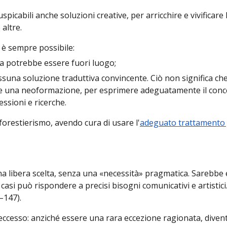
uspicabili anche soluzioni creative,
per arricchire e vivificare 
 altre.
 è sempre possibile:
ca potrebbe essere fuori luogo;
a soluzione traduttiva convincente. Ciò non significa che i
e una neoformazione, per esprimere adeguatamente il concetto
ssioni e ricerche.
forestierismo, avendo cura di usare l'
adeguato trattamento 
na libera scelta, senza una «necessità» pragmatica. Sarebbe e
 casi può rispondere a precis
i
bisogni
comunicativ
i
e artistic
i
–147).
l'eccesso: anziché essere una rara eccezione ragionata, div