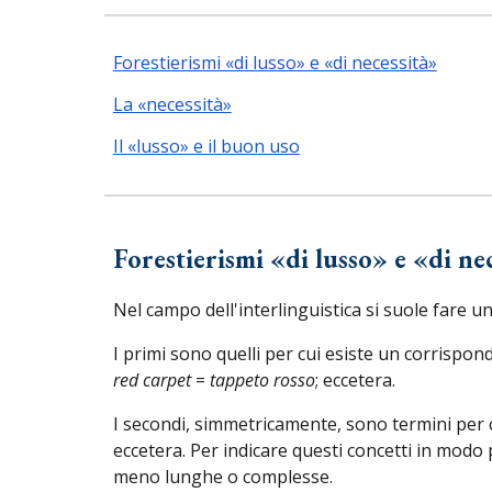
Forestierismi «di lusso» e «di necessità»
La «necessità»
Il «lusso» e il buon uso
Forestierismi «di lusso» e «di ne
Nel campo dell'interlinguistica si suole fare un
I primi sono quelli per cui esiste un corrispon
red carpet
=
tappeto rosso
; eccetera.
I secondi, simmetricamente, sono termini per 
eccetera.
Per indicare
questi
concett
i
in modo p
meno lunghe o complesse
.