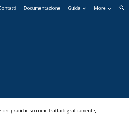
Contatti
Documentazione
Guida
More
ion
zioni pratiche
su come trattarli graficamente
,