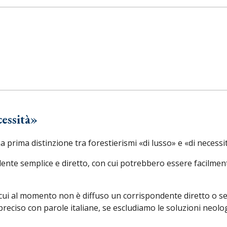
cessità»
a prima distinzione tra forestierismi «di lusso» e «di necessi
dente semplice e diretto, con cui potrebbero essere facilment
cui al momento non è diffuso un corrispondente diretto o s
reciso con parole italiane
, se escludiamo
le soluzioni
neolo