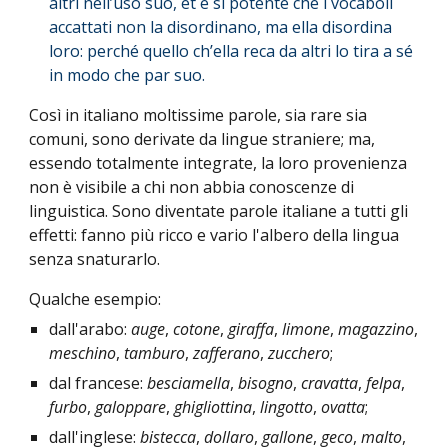
altri nell’uso suo, et è sì potente che i vocaboli
accattati non la disordinano, ma ella disordina
loro: perché quello ch’ella reca da altri lo tira a sé
in modo che par suo.
Così in italiano moltissime parole, sia rare sia
comuni, sono derivate da lingue straniere; ma,
essendo totalmente integrate, la loro provenienza
non è visibile a chi non abbia conoscenze di
linguistica. Sono diventate parole italiane a tutti gli
effetti: fanno più ricco e vario l'albero della lingua
senza snaturarlo.
Qualche esempio:
dall'arabo:
auge
,
cotone
,
giraffa
,
limone
,
magazzino
,
meschino
,
tamburo
,
zafferano
,
zucchero
;
dal francese:
besciamella
,
bisogno
,
cravatta
,
felpa
,
furbo
,
galoppare
,
ghigliottina
,
lingotto
,
ovatta
;
dall'inglese:
bistecca
,
dollaro
,
gallone
,
geco
,
malto
,