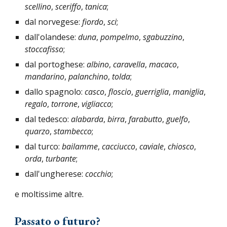
scellino
,
sceriffo
,
tanica
;
dal norvegese:
fiordo
,
sci
;
dall'olandese:
duna
,
pompelmo
,
sgabuzzino
,
stoccafisso
;
dal portoghese:
albino
,
caravella
,
macaco
,
mandarino
,
palanchino
,
tolda
;
dallo spagnolo:
casco
,
floscio
,
guerriglia
,
maniglia
,
regalo
,
torrone
,
vigliacco
;
dal tedesco:
alabarda
,
birra
,
farabutto
,
guelfo
,
quarzo
,
stambecco
;
dal turco:
bailamme
,
cacciucco
,
caviale
,
chiosco
,
orda
,
turbante
;
dall'ungherese:
cocchio
;
e moltissime altre.
Passato o futuro?