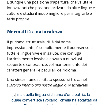
È dunque una posizione d'apertura, che valuta le
innovazioni che possono arrivare da altre lingue e
culture e studia il modo migliore per integrarle e
farle proprie.
Normalità e naturalezza
Il purismo strutturale, di là dal nome
impressionante, è semplicemente il buonsenso di
tutte le lingue vive e in salute, che coniuga
l'
arricchiment
o
lessical
e
dovut
o
a n
uovi usi,
scoperte e
conoscenze
,
col
mantenimento dei
caratteri generali e peculiari dell'idioma.
Una sintesi famosa, citata spesso, si trova nel
Discorso intorno alla nostra lingua
di
Machiavelli:
[...]
ma quella lingua si chiama d’una patria, la
quale convertisce i vocaboli ch’ella ha accattati da